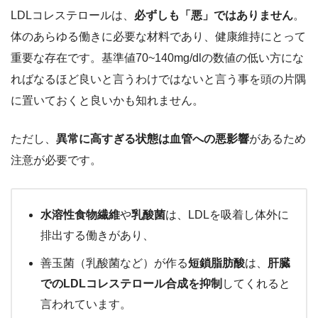
LDLコレステロールは、
必ずしも「悪」ではありません
。
体のあらゆる働きに必要な材料であり、健康維持にとって
重要な存在です。基準値70~140mg/dlの数値の低い方にな
ればなるほど良いと言うわけではないと言う事を頭の片隅
に置いておくと良いかも知れません。
ただし、
異常に高すぎる状態は血管への悪影響
があるため
注意が必要です。
水溶性食物繊維
や
乳酸菌
は、LDLを吸着し体外に
排出する働きがあり、
善玉菌（乳酸菌など）が作る
短鎖脂肪酸
は、
肝臓
でのLDLコレステロール合成を抑制
してくれると
言われています。